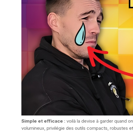
Simple et efficace
: voilà la devise à garder quand on
volumineux, privilégie des outils compacts, robustes et 