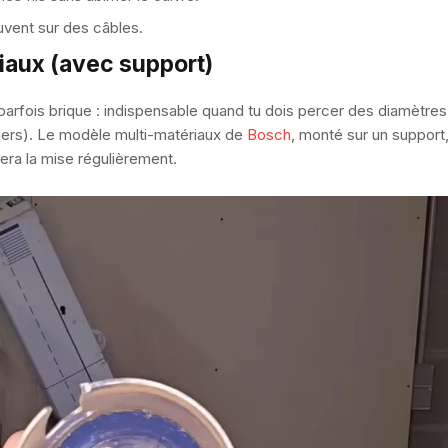
ouvent sur des câbles.
iaux (avec support)
parfois brique : indispensable quand tu dois percer des diamètres
tiers). Le modèle multi-matériaux de
Bosch
, monté sur un support,
ra la mise régulièrement.