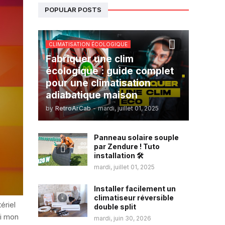
POPULAR POSTS
CLIMATISATION ÉCOLOGIQUE
Fabriquer une clim
écologique : guide complet
pour une climatisation
adiabatique maison
by
RetroArCab
-
mardi, juillet 01, 2025
Panneau solaire souple
par Zendure ! Tuto
installation 🛠️
mardi, juillet 01, 2025
Installer facilement un
climatiseur réversible
ériel
double split
ci mon
mardi, juin 30, 2026