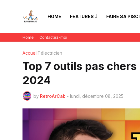
HOME
FEATURES
FAIRE SA PISC
Home
Contactez-moi
Accueil
électricien
Top 7 outils pas chers 
2024
by
RetroArCab
-
lundi, décembre 08, 2025