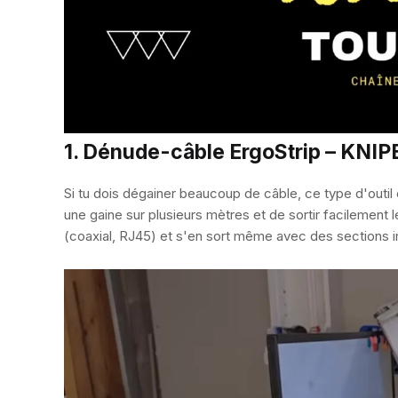
1. Dénude-câble ErgoStrip – KNIPE
Si tu dois dégainer beaucoup de câble, ce type d'outil
une gaine sur plusieurs mètres et de sortir facilement 
(coaxial, RJ45) et s'en sort même avec des section