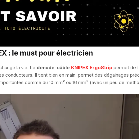
X : le must pour électricien
 change la vie. Le
dénude-câble
KNIPEX ErgoStrip
permet de 
les conducteurs. Il tient bien en main, permet des dégainages pré
s importantes comme du 10 mm² ou 16 mm² (avec un peu de métho