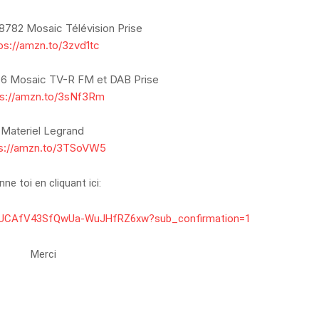
782 Mosaic Télévision Prise
ps://amzn.to/3zvd1tc
6 Mosaic TV-R FM et DAB Prise
ps://amzn.to/3sNf3Rm
Materiel Legrand
ps://amzn.to/3TSoVW5
ne toi en cliquant ici: 
l/UCAfV43SfQwUa-WuJHfRZ6xw?sub_confirmation=1
 Merci