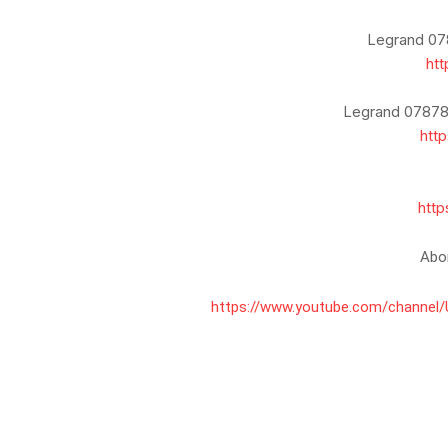
Legrand 078
htt
Legrand 07878
htt
htt
Abon
https://www.youtube.com/channe