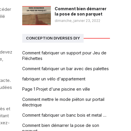
Comment bien démarrer
océder
la pose de son parquet
élé
dimanche, janvier 23, 2022
CONCEPTION DIVERSES DIY
s devez
Comment fabriquer un support pour Jeu de
Fléchettes
e,
Comment fabriquer un bar avec des palettes
fabriquer un vélo d'appartement
tacte.
nudées
Page 1 Projet d'une piscine en ville
Comment mettre le mode piéton sur portail
électrique
rès et
Comment fabriquer un banc bois et metal ....
itant
ixez-
Comment bien démarrer la pose de son
parquet