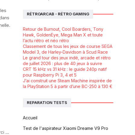
 les
RÉTROARCAB - RÉTRO GAMING
 dans
elle.
Retour de Burnout, Cool Boarders, Tony
Hawk, GoldenEye, Mega Man X et toute
l’actu rétro et néo rétro
Classement de tous les jeux de course SEGA
Model 3, de Harley-Davidson à Scud Race
Le grand tour des jeux indé, arcade et rétro
de juillet 2026 : plus de 40 jeux à suivre
CRT 15 kHz vs 31 kHz : le guide 240p natif
pour Raspberry Pi 3, 4 et 5
J’ai construit une Steam Machine inspirée de
la PlayStation 5 à partir d’une BC-250 à 130 €
REPARATION TESTS
Accueil
Test de l'aspirateur Xiaomi Dreame V9 Pro
i ...