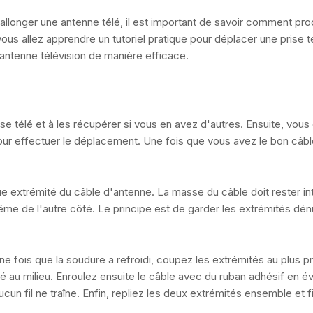
 rallonger une antenne télé, il est important de savoir comment pr
s allez apprendre un tutoriel pratique pour déplacer une prise t
antenne télévision de manière efficace.
ise télé et à les récupérer si vous en avez d'autres. Ensuite, vou
r effectuer le déplacement. Une fois que vous avez le bon câbl
e extrémité du câble d'antenne. La masse du câble doit rester in
 même de l'autre côté. Le principe est de garder les extrémités dé
 fois que la soudure a refroidi, coupez les extrémités au plus p
au milieu. Enroulez ensuite le câble avec du ruban adhésif en év
un fil ne traîne. Enfin, repliez les deux extrémités ensemble et f