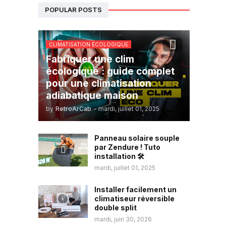
POPULAR POSTS
CLIMATISATION ÉCOLOGIQUE
Fabriquer une clim
écologique : guide complet
pour une climatisation
adiabatique maison
by
RetroArCab
-
mardi, juillet 01, 2025
Panneau solaire souple
par Zendure ! Tuto
installation 🛠️
mardi, juillet 01, 2025
Installer facilement un
climatiseur réversible
double split
mardi, juin 30, 2026