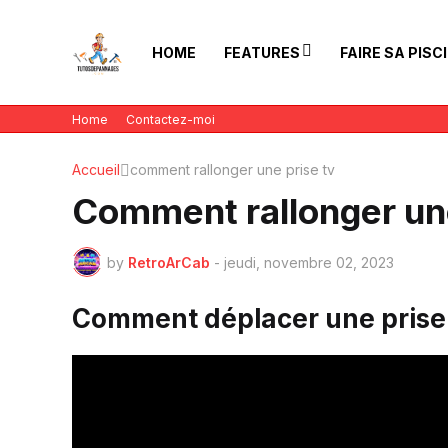
HOME
FEATURES
FAIRE SA PISC
Home
Contactez-moi
Accueil
comment rallonger une prise tv
Comment rallonger un
by
RetroArCab
-
jeudi, novembre 02, 2023
Comment déplacer une prise 