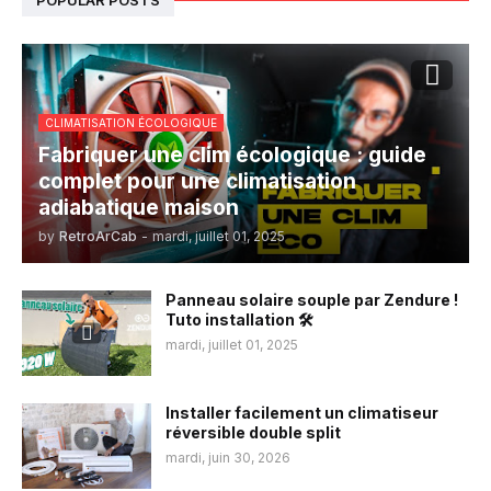
CLIMATISATION ÉCOLOGIQUE
Fabriquer une clim écologique : guide
complet pour une climatisation
adiabatique maison
by
RetroArCab
-
mardi, juillet 01, 2025
Panneau solaire souple par Zendure !
Tuto installation 🛠️
mardi, juillet 01, 2025
Installer facilement un climatiseur
réversible double split
mardi, juin 30, 2026