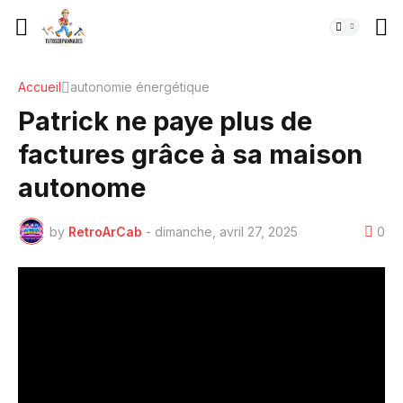
Accueil
autonomie énergétique
Patrick ne paye plus de
factures grâce à sa maison
autonome
by
RetroArCab
-
dimanche, avril 27, 2025
0