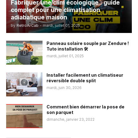
Fabriquer une clim écologique : guide
complet pour une climatisation
adiabatique maison
by
RetroArCab
-
mardi, juillet 01, 2025
Panneau solaire souple par Zendure !
Tuto installation 🛠️
mardi, juillet 01, 2025
Installer facilement un climatiseur
réversible double split
mardi, juin 30, 2026
Comment bien démarrer la pose de
son parquet
dimanche, janvier 23, 2022