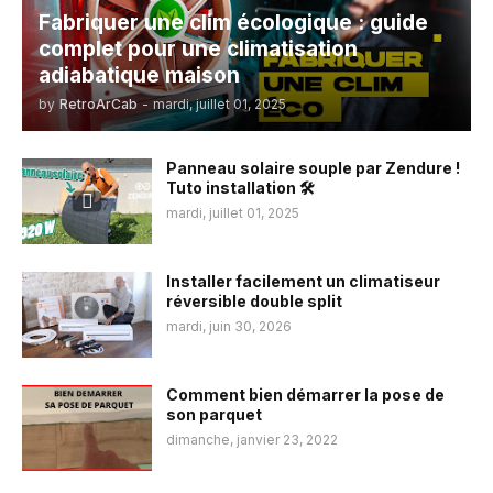
Fabriquer une clim écologique : guide
complet pour une climatisation
adiabatique maison
by
RetroArCab
-
mardi, juillet 01, 2025
Panneau solaire souple par Zendure !
Tuto installation 🛠️
mardi, juillet 01, 2025
Installer facilement un climatiseur
réversible double split
mardi, juin 30, 2026
Comment bien démarrer la pose de
son parquet
dimanche, janvier 23, 2022